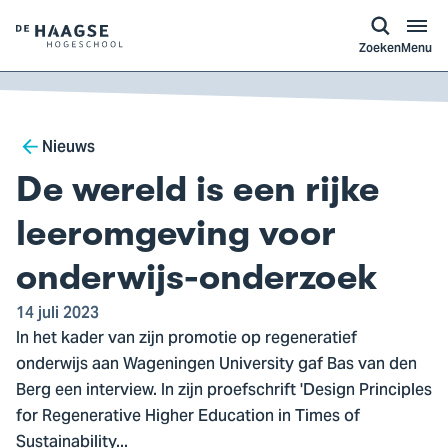
a naar
ontent
Logo
Zoeken
Menu
van
De
Haagse
Breadcrumb
Hogeschool,
Nieuws
ga
De wereld is een rijke
naar
de
leeromgeving voor
homepagina
onderwijs-onderzoek
14 juli 2023
In het kader van zijn promotie op regeneratief
onderwijs aan Wageningen University gaf Bas van den
Berg een interview. In zijn proefschrift 'Design Principles
for Regenerative Higher Education in Times of
Sustainability...