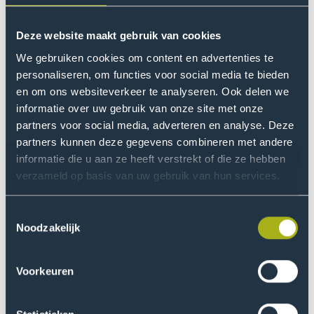
duurzaamheid een grote rol. Ook komt er een actieplan.
Het besef is er, maar er moet meer gebeuren dan
Deze website maakt gebruik van cookies
gebouwen CO2-neutraal maken.
We gebruiken cookies om content en advertenties te
personaliseren, om functies voor social media te bieden
"Het klinkt redelijk activistisch, maar mijn doel is
en om ons websiteverkeer te analyseren. Ook delen we
duizend onderwijsprofessionals zover krijgen dat ze
informatie over uw gebruik van onze site met onze
voor 2030 bezig zijn met regeneratief onderwijs.
partners voor social media, adverteren en analyse. Deze
Hopelijk ontstaat daardoor een sneeuwbaleffect en
partners kunnen deze gegevens combineren met andere
informatie die u aan ze heeft verstrekt of die ze hebben
brengt dat écht een verandering teweeg."
verzameld op basis van uw gebruik van hun services.
Hoe kijk je terug op je tijd bij
Toestemmingsselectie
De Haagse Hogeschool?
Noodzakelijk
‘De Haagse Hogeschool staat open voor verandering.
Tijdens mijn onderzoek en het schrijven van mijn
Voorkeuren
proefschrift kreeg ik steun en felle kritiek. Sommigen
vonden het te utopisch, te zacht, te hippie. Dat is goed.