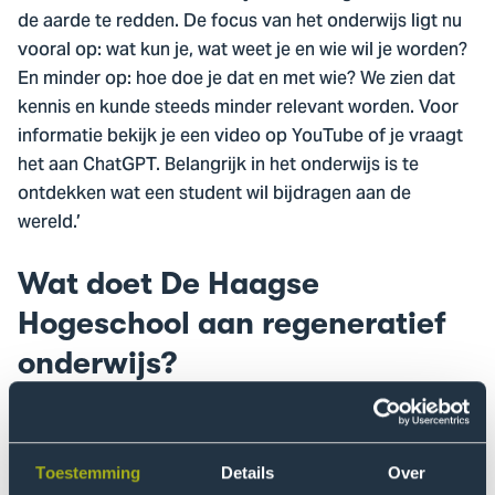
de aarde te redden. De focus van het onderwijs ligt nu
vooral op: wat kun je, wat weet je en wie wil je worden?
En minder op: hoe doe je dat en met wie? We zien dat
kennis en kunde steeds minder relevant worden. Voor
informatie bekijk je een video op YouTube of je vraagt
het aan ChatGPT. Belangrijk in het onderwijs is te
ontdekken wat een student wil bijdragen aan de
wereld.’
Wat doet De Haagse
Hogeschool aan regeneratief
onderwijs?
‘
Kenniscentrum Mission Zero
van De Haagse
Hogeschool ontwikkelt een strategie voor een
duurzame en rechtvaardige wereld. In de nieuwe
Toestemming
Details
Over
onderzoeksagenda en de onderwijsvisie speelt