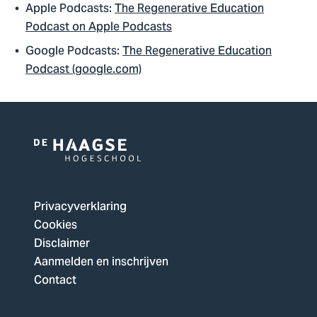
Apple Podcasts:
‎The Regenerative Education
Podcast on Apple Podcasts
Google Podcasts:
The Regenerative Education
Podcast (google.com)
Logo
van
De
Privacyverklaring
Haagse
Cookies
Hogeschool,
Disclaimer
ga
Aanmelden en inschrijven
naar
Contact
de
homepagina