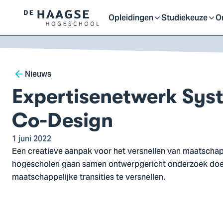
Proefstuderen
Contact en bereikbaarh
Opleidingen
Studiekeuze
O
Logo
Open
Open
O
van
a naar
De
ontent
Haagse
of
of
o
Breadcrumb
Hogeschool,
Nieuws
ga
Expertisenetwerk Sys
sluit
sluit
sl
naar
de
Co-Design
homepagina
submenu
submenu
s
1 juni 2022
Een creatieve aanpak voor het versnellen van maatschappe
hogescholen gaan samen ontwerpgericht onderzoek do
maatschappelijke transities te versnellen.