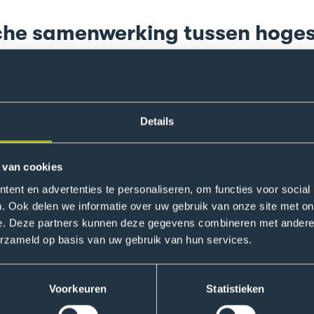
he samenwerking tussen hoge
landse hogescholen zijn een netwerk gestart om gezamenlijk 
2022 vormen Hogeschool Inholland, de Haagse Hogeschool e
n regionale praktijkpartners het Expertisenetwerk Systemis
en onderzoeken met welke modellen, methodieken en werkv
Details
 een nieuwe creatieve manier kunnen worden aangepakt. Het
 bedrijven, overheden, kennisinstellingen, belangenorganisa
tige transities waar we met zijn allen voor staan.
 van cookies
ent en advertenties te personaliseren, om functies voor social
. Ook delen we informatie over uw gebruik van onze site met on
 innovatiekracht
e. Deze partners kunnen deze gegevens combineren met andere i
 is nog niet tot in detail gedefinieerd, het begrip zal al d
erzameld op basis van uw gebruik van hun services.
bundelt de onderzoekskracht en -kunde van verschillende
rtijd een brug tussen verschillende disciplines. Systemisch c
Voorkeuren
Statistieken
nde, innovatiewetenschap, organisatiepsychologie, groepsd