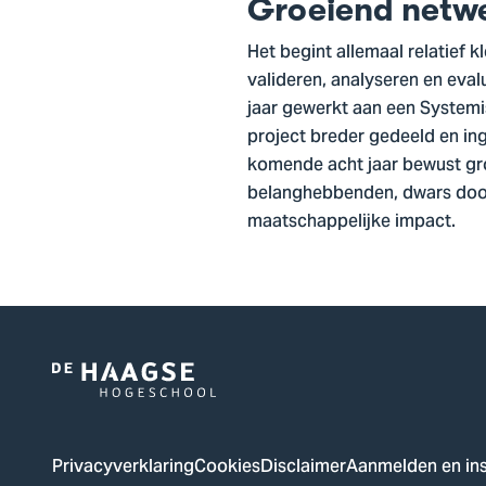
Groeiend netw
Het begint allemaal relatief k
valideren, analyseren en eval
jaar gewerkt aan een Systemi
project breder gedeeld en ing
komende acht jaar bewust gro
belanghebbenden, dwars door
maatschappelijke impact.
Logo
van
De
Privacyverklaring
Cookies
Disclaimer
Aanmelden en ins
Haagse