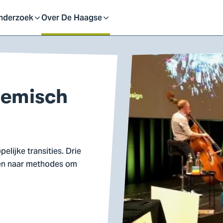
eid
nderzoek
Over De Haagse
pen
Open
f
of
temisch
uit
sluit
ubmenu
submenu
lijke transities. Drie
en naar methodes om