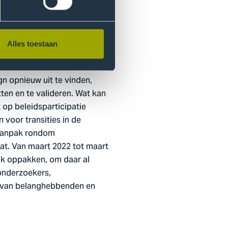
n sneller maatschappelijke
irculaire maatschappij, de
Alles toestaan
gn opnieuw uit te vinden,
ten en te valideren. Wat kan
 op beleidsparticipatie
voor transities in de
 aanpak rondom
aat. Van maart 2022 tot maart
ijk oppakken, om daar al
onderzoekers,
n van belanghebbenden en