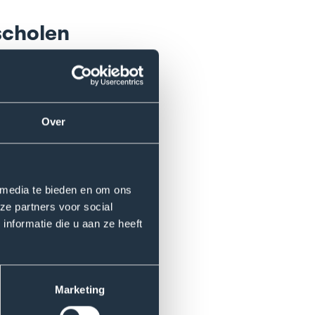
scholen
zo’n aanpak te
n de Hogeschool Utrecht
ch Co-Design (ESCD). De
ormen prangende
Over
 streven is praktische
ties en burgerinitiatieven een
 media te bieden en om ons
ze partners voor social
nformatie die u aan ze heeft
oende steeds meer vorm
o-design combineert de kennis
Marketing
ynamica, empathisch design,