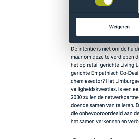
co-design en design thinking.
impact te creëren. Hierbij wo
verantwoordelijke digitale m
Weigeren
Experimentele
De intentie is niet om de hui
maar om deze te verdiepen doo
het op retail gerichte Livin
gerichte Empathisch Co-Desig
chemiesector? Het Limburgse 
veiligheidskwesties, is een 
2030 zullen de netwerkpartne
doende samen van te leren. 
die onbevooroordeeld aan de
het samen verkennen en verb