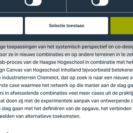
 Dit om het huidige innovatie-instrumentarium te verrijken e
rdt specifiek gekeken naar innovaties op het gebied van de c
aatschappij en de gezonde, sociale en veilige maatschappij.
Selectie toestaan
 combinaties
dige toepassingen van het systemisch perspectief en co-desi
r ze in nieuwe combinaties en op andere terreinen in te zet
g Lab-proces van de Haagse Hogeschool in combinatie met het
n Canvas van Hogeschool Inholland bijvoorbeeld betekenen 
industrieterrein Chemelot, dat op zoek is naar een nieuwe
eerste case waarmee het netwerk op die manier aan de slag g
rs in afwisselende combinaties veel meer cases uit de prakt
Dat doen zij met de experimentele aanpak van ontwerpende 
 slag gaan met het definiëren van de opgave, het verbinde
eelden van alternatieve toekomsten.