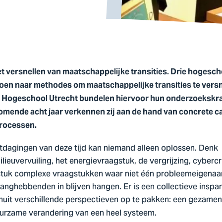
et versnellen van maatschappelijke transities. Drie hoges
en naar methodes om maatschappelijke transities te versn
Hogeschool Utrecht bundelen hiervoor hun onderzoekskra
mende acht jaar verkennen zij aan de hand van concrete c
processen.
tdagingen van deze tijd kan niemand alleen oplossen. Denk
lieuvervuiling, het energievraagstuk, de vergrijzing, cyberc
 stuk complexe vraagstukken waar niet één probleemeigenaar 
langhebbenden in blijven hangen. Er is een collectieve insp
it verschillende perspectieven op te pakken: een gezamenlij
uurzame verandering van een heel systeem.