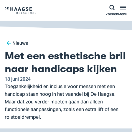
a naar
ontent
Logo
Zoeken
Menu
van
De
Haagse
Breadcrumb
Hogeschool,
Nieuws
ga
Met een esthetische bril
naar
de
naar handicaps kijken
homepagina
18 juni 2024
Toegankelijkheid en inclusie voor mensen met een
handicap staan hoog in het vaandel bij De Haagse.
Maar dat zou verder moeten gaan dan alleen
functionele aanpassingen, zoals een extra lift of een
rolstoeldrempel.