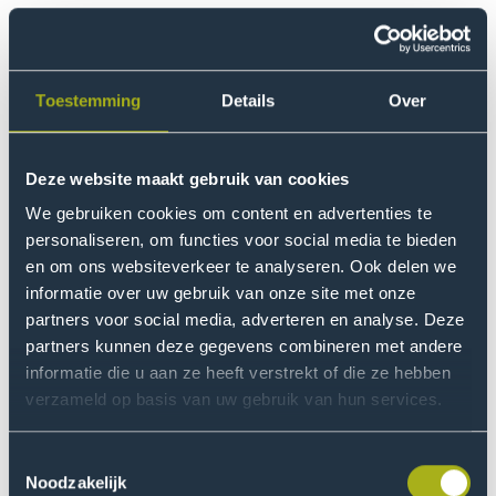
Performatieve verschijning
Een gehandicapt lichaam verschijnt volgens Andries
veelal performatief. “Een afwijkend lichaam doet iets
Toestemming
Details
Over
met andere lichamen in affectieve zin. Het kan
fascineren of afstoten, verwondering, angst, eigenlijk
Deze website maakt gebruik van cookies
een heel spectrum aan verschillende reacties
oproepen.” En daaroverheen wordt volgens de
We gebruiken cookies om content en advertenties te
onderzoeker een morele saus gegoten. “Interesse mag
personaliseren, om functies voor social media te bieden
en om ons websiteverkeer te analyseren. Ook delen we
wel, walging mag niet. Maar hoe bepalen we dat
informatie over uw gebruik van onze site met onze
eigenlijk?”
partners voor social media, adverteren en analyse. Deze
partners kunnen deze gegevens combineren met andere
Elephant Man
informatie die u aan ze heeft verstrekt of die ze hebben
verzameld op basis van uw gebruik van hun services.
De situatie in zijn klas deed Andries denken aan de film
(1980, David Lynch), waarin een
The Elephant Man
misvormde man tentoongesteld wordt in een
Toestemmingsselectie
Noodzakelijk