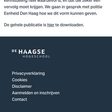
kennisdeling heel waardevol is, en dat die zeker een
vervolg moet krijgen. We gaan in gesprek met politie
Eenheid Den Haag hoe we dit vorm kunnen geven.
De gehele publicatie is
hier
te downloaden.
Logo
van
De
Privacyverklaring
Haagse
Cookies
Hogeschool,
Disclaimer
ga
Aanmelden en inschrijven
naar
Contact
de
homepagina