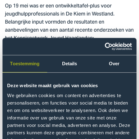
Op 19 mei was er een ontwikkeltafel-plus voor
jeugdhulpprofessionals in De Kiem in Westland.
Belangrijke input vormden de resultaten en
aanbevelingen van een aantal recente onderzoeken van
het Kennisnetwerk Jeugd Haaglanden:
verschillende
cliëntervaringsonderzoeken
het onderzoek
Ketenbreed leren
(over jongeren met
Toestemming
Details
Over
intensieve, vaak residentiële jeugdhulp)
het eerste
professionalervaringsonderzoek
.
Deze website maakt gebruik van cookies
Lector Rob Gilsing hield hierover een inleiding. Het
We gebruiken cookies om content en advertenties te
verslag dat Wouter Reith (docent-onderzoeker bij het
personaliseren, om functies voor social media te bieden
lectoraat) maakte, kunt u
hier nalezen
.
en om ons websiteverkeer te analyseren. Ook delen we
informatie over uw gebruik van onze site met onze
partners voor social media, adverteren en analyse. Deze
Tolga Koklu, hoofd Operatiën van politie Eenheid Den
partners kunnen deze gegevens combineren met andere
Haag nam de publicatie in ontvangst. Hij benadrukte