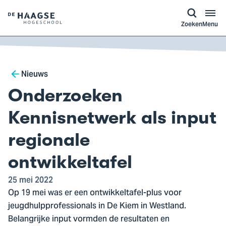
a naar
ontent
Logo
Zoeken
Menu
van
De
Haagse
Breadcrumb
Hogeschool,
Nieuws
ga
Onderzoeken
naar
de
Kennisnetwerk als input
homepagina
regionale
ontwikkeltafel
25 mei 2022
Op 19 mei was er een ontwikkeltafel-plus voor
jeugdhulpprofessionals in De Kiem in Westland.
Belangrijke input vormden de resultaten en