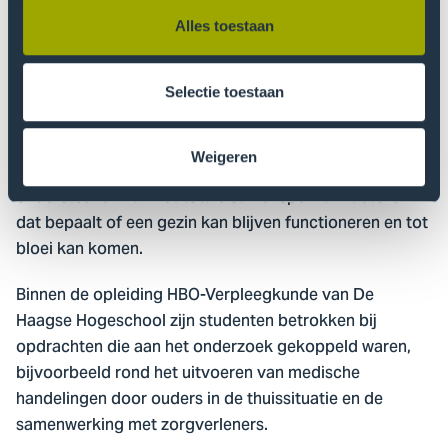
Alles toestaan
Een belangrijk resultaat van het onderzoek is het
concept ‘habitat (her)scheppen’ (
). Het
recreating habitat
dagelijks gezinsleven wordt hierin gezien als een geheel
Selectie toestaan
van omstandigheden dat in balans moet blijven. Zorg
en ondersteuning zouden zich niet alleen moeten
Weigeren
richten op losse ‘zorgproblemen’, maar op het
ondersteunen van het totale samenspel van factoren
dat bepaalt of een gezin kan blijven functioneren en tot
bloei kan komen.
Binnen de opleiding HBO-Verpleegkunde van De
Haagse Hogeschool zijn studenten betrokken bij
opdrachten die aan het onderzoek gekoppeld waren,
bijvoorbeeld rond het uitvoeren van medische
handelingen door ouders in de thuissituatie en de
samenwerking met zorgverleners.