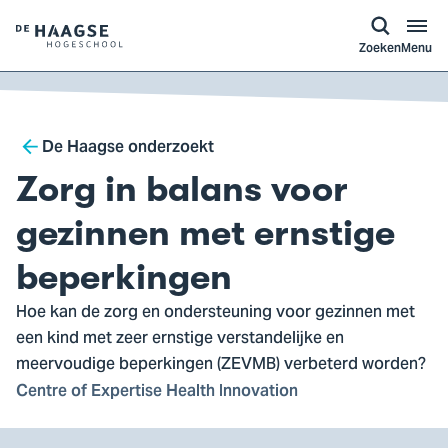
a naar
ontent
Logo
Zoeken
Menu
van
De
Haagse
Breadcrumb
Hogeschool,
De Haagse onderzoekt
ga
Zorg in balans voor
naar
de
gezinnen met ernstige
homepagina
beperkingen
Hoe kan de zorg en ondersteuning voor gezinnen met
een kind met zeer ernstige verstandelijke en
meervoudige beperkingen (ZEVMB) verbeterd worden?
Centre of Expertise Health Innovation