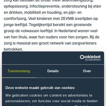
zorg kan bestaan uit onder meer ademhalingszorg,
epilepsiezorg, infectiepreventie, ondersteuning bij eten
en drinken, mobiliteit en houding, en pijn- en
comfortzorg. Veel kinderen met ZEVMB overlijden op
jonge leeftijd. Tegelijkertijd bereikt een groeiende
groep de volwassen leeftijd. In Nederland wonen veel
van hen thuis, waar hun ouders voor hen zorgen. Bij de
zorg is meestal een groot netwerk van zorgverleners
betrokken.
Deze ouders moeten voortdurend verschillende ballen
in de lucht houden en zoeken continue naar evenwicht
Toestemming
Details
Over
in hun overlevingsmodus. Dat heeft grote impact op
het gezinsleven. Naast fysieke en mentale
overbelasting ervaren ouders vaak ook onzekerheid,
Deze website maakt gebruik van cookies
rouw en (levend) verlies. Het organiseren van passende
We gebruiken cookies om content en advertenties te
zorg, ondersteuning en hulpmiddelen kost bovendien
personaliseren, om functies voor social media te bieden
veel tijd en energie.