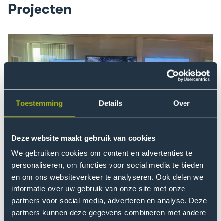
Projecten
Ga
naar
Cybersecurity
Living
Lab:
Co-
Toestemming
Details
Over
creating
Cybersecurity
Deze website maakt gebruik van cookies
Cybersecurity Living Lab: Co-creating
We gebruiken cookies om content en advertenties te
Cybersecurity
personaliseren, om functies voor social media te bieden
Het Cybersecurity Living Lab is een experimentele
en om ons websiteverkeer te analyseren. Ook delen we
informatie over uw gebruik van onze site met onze
werkomgeving waar studenten, onderzoekers,
partners voor social media, adverteren en analyse. Deze
bedrijven, publieke instellingen en eindgebruikers
partners kunnen deze gegevens combineren met andere
samenwerken om nieuwe ideeën, producten en