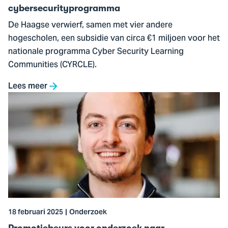
cybersecurityprogramma
De Haagse verwierf, samen met vier andere
hogescholen, een subsidie van circa €1 miljoen voor het
nationale programma Cyber Security Learning
Communities (CYRCLE).
Lees meer
Ga
naar
Promotiebeurs
voor
onderzoek
naar
toegankelijke
authenticatie
in
18 februari 2025
Onderzoek
eHealth
Promotiebeurs voor onderzoek naar