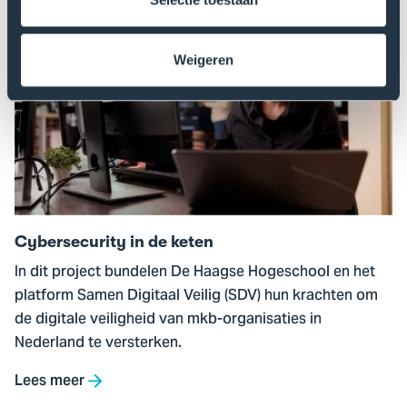
Lees meer
Ga
naar
Weigeren
Cybersecurity
in
de
keten
Cybersecurity in de keten
In dit project bundelen De Haagse Hogeschool en het
platform Samen Digitaal Veilig (SDV) hun krachten om
de digitale veiligheid van mkb-organisaties in
Nederland te versterken.
Lees meer