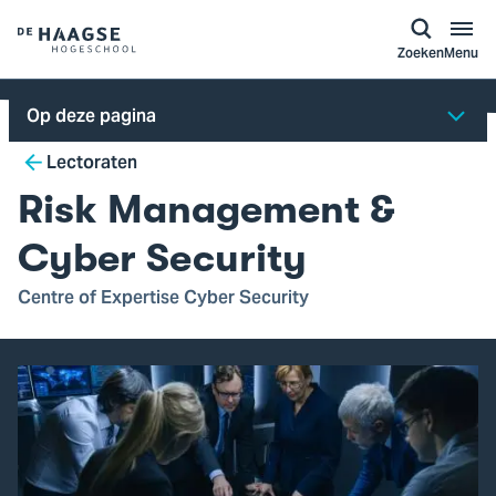
a naar
ontent
Logo
Zoeken
Menu
van
De
Op deze pagina
Haagse
Breadcrumb
Hogeschool,
Lectoraten
ga
Risk Management &
naar
de
Cyber Security
homepagina
Centre of Expertise Cyber Security