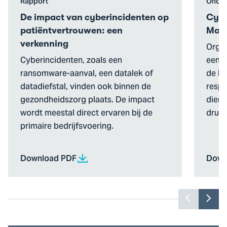
Ga
Ga
Rapport
Onder
naar
naar
De impact van cyberincidenten op
Cybe
De
Cybe
patiëntvertrouwen: een
Mak
impact
Incid
verkenning
Organ
van
Resp
Cyberincidenten, zoals een
een g
cyberincidenten
Decis
ransomware-aanval, een datalek of
de hu
op
Maki
datadiefstal, vinden ook binnen de
respo
patiëntvertrouwen:
gezondheidszorg plaats. De impact
diens
een
wordt meestal direct ervaren bij de
druk 
verkenning
primaire bedrijfsvoering.
Download PDF
Down
Toon
Too
vorige
vol
slide
slid