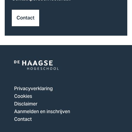
Contact
Logo
van
De
Privacyverklaring
Haagse
Cookies
Hogeschool,
Disclaimer
ga
Aanmelden en inschrijven
naar
Contact
de
homepagina