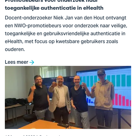
toegankelijke authenticatie in eHealth
Docent-onderzoeker Niek Jan van den Hout ontvangt
een NWO-promotiebeurs voor onderzoek naar veilige,
toegankelijke en gebruiksvriendelijke authenticatie in
eHealth, met focus op kwetsbare gebruikers zoals
ouderen.
Lees meer
Ga
naar
Samen
met
studenten
werken
aan
een
cyberweerbare