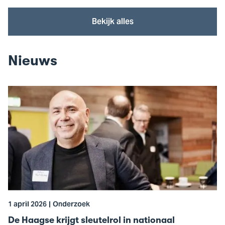
Bekijk alles
Nieuws
Ga
naar
De
Haagse
krijgt
sleutelrol
in
nationaal
cybersecurityprogramma
1 april 2026
Onderzoek
De Haagse krijgt sleutelrol in nationaal