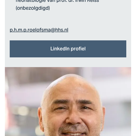
neonatologie van prof. dr. Irwin Reiss
(onbezolgdigd)
p.h.m.p.roelofsma@hhs.nl
LinkedIn profiel