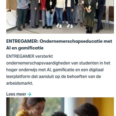
Ondernemerschapseducatie
met
AI
en
gamificatie
ENTREGAMER: Ondernemerschapseducatie met
AI en gamificatie
ENTREGAMER versterkt
ondernemerschapsvaardigheden van studenten in het
hoger onderwijs met AI, gamificatie en een digitaal
leerplatform dat aansluit op de behoeften van de
arbeidsmarkt.
Lees meer
Ga
naar
Pilot