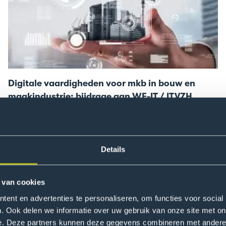
vaardigheden
voor
mkb
in
bouw
en
Digitale vaardigheden voor mkb in bouw en
maakindustrie;
maakindustrie; bijdrage aan WE-IT / ITVZH
bijdrage
Hoe digitaal vaardig is het mkb in de bouw en
aan
maakindustrie? Lectoraten van De Haagse
WE-
onderzoeken dit samen met WE-IT via labtesten,
IT
casussen en tools, met oog op praktische toepassingen
Details
/
en scholing.
ITVZH
 van cookies
Lees meer
Ga
ent en advertenties te personaliseren, om functies voor social
naar
. Ook delen we informatie over uw gebruik van onze site met on
Taalmodellen
e. Deze partners kunnen deze gegevens combineren met andere i