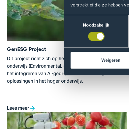
verstrekt of die ze hebben v
Project
Toestemmingsselectie
Noodzakelijk
GenESG Project
Dit project richt zich op het versterken van ESG-
Weigeren
onderwijs (Environmental, Social & Governance) door
het integreren van AI-gedreven microlearning-
oplossingen in het hoger onderwijs.
Lees meer
Ga
naar