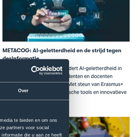
AI-
geletterdheid
en
de
strijd
tegen
METACOG: AI-geletterdheid en de strijd tegen
desinformatie
desinformatie
Het METACOG-project bevordert AI-geletterdheid in
Europa en helpt burgers, studenten en docenten
desinformatie te herkennen. Met steun van Erasmus+
ontwikkelt een coalitie praktische tools en innovatieve
Over
lesmethoden.
Lees meer
Ga
 media te bieden en om ons
naar
ze partners voor social
The
nformatie die u aan ze heeft