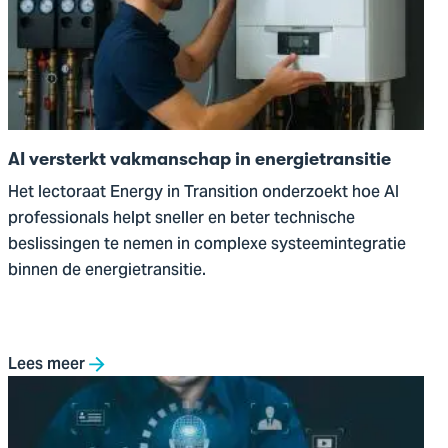
versterkt
vakmanschap
in
energietransitie
AI versterkt vakmanschap in energietransitie
Het lectoraat Energy in Transition onderzoekt hoe AI
professionals helpt sneller en beter technische
beslissingen te nemen in complexe systeemintegratie
binnen de energietransitie.
Lees meer
Ga
naar
METACOG: