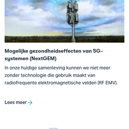
Mogelijke
gezondheidseffecten
van
5G-
systemen
(NextGEM)
Mogelijke gezondheidseffecten van 5G-
systemen (NextGEM)
In onze huidige samenleving kunnen we niet meer
zonder technologie die gebruik maakt van
radiofrequente elektromagnetische velden (RF EMV).
Lees meer