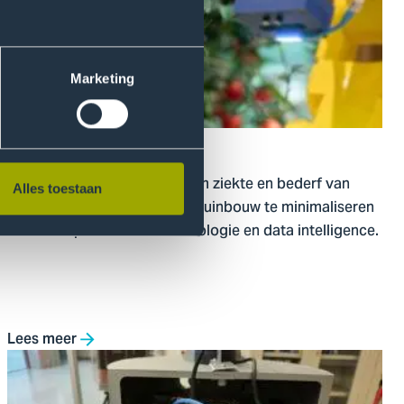
Detectable
Vegetable
Marketing
The Detectable Vegetable
Het doel van het project is om ziekte en bederf van
Alles toestaan
tuinbouwgroenten in de glastuinbouw te minimaliseren
met behulp van sensortechnologie en data intelligence.
Lees meer
Ga
naar