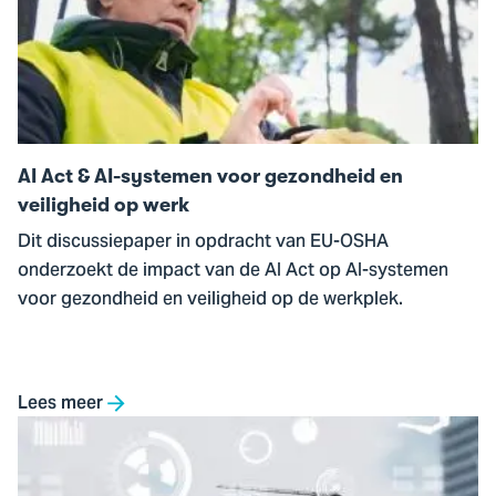
Act
&
AI-
systemen
voor
gezondheid
AI Act & AI-systemen voor gezondheid en
en
veiligheid op werk
veiligheid
Dit discussiepaper in opdracht van EU-OSHA
op
onderzoekt de impact van de AI Act op AI-systemen
werk
voor gezondheid en veiligheid op de werkplek.
Lees meer
Ga
naar
Digitale