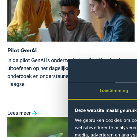
GenAI
Pilot GenAI
In de pilot GenAI is onderzocht hoe GenAI invloed kan
uitoefenen op het dagelijkse werk van onderwijs,
onderzoek en ondersteunend personeel binnen De
Haagse.
Toestemming
Deze website maakt gebruik
Lees meer
Ga
We gebruiken cookies om cont
naar
websiteverkeer te analyseren
GenESG
media, adverteren en analys