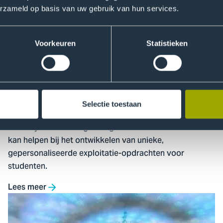
erzameld op basis van uw gebruik van hun services.
inzetten
voor
sterker
Voorkeuren
Statistieken
cybersecurity
onderwijs
Taalmodellen inzetten voor sterker
cybersecurity onderwijs
Selectie toestaan
Het lectoraat Network and Systems Engineering Cyber
Security van De Haagse Hogeschool onderzoekt hoe AI
kan helpen bij het ontwikkelen van unieke,
gepersonaliseerde exploitatie-opdrachten voor
studenten.
Lees meer
Ga
naar