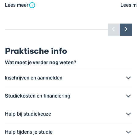
Lees meer
Lees m
Toon
Too
vorige
vol
slide
slid
Praktische info
Wat moet je verder nog weten?
Inschrijven en aanmelden
Studiekosten en financiering
Hulp bij studiekeuze
Hulp tijdens je studie