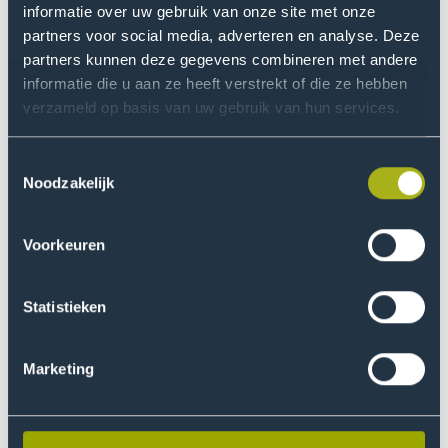
informatie over uw gebruik van onze site met onze
Online marketing manager
partners voor social media, adverteren en analyse. Deze
Floor manager
partners kunnen deze gegevens combineren met andere
informatie die u aan ze heeft verstrekt of die ze hebben
Social media manager
verzameld op basis van uw gebruik van hun services.
Hoofd inkoop
Marketing manager
Toestemmingsselectie
Noodzakelijk
Salesmanager
Product manager
Voorkeuren
Visual merchandiser manager
Retail adviseur
Statistieken
Doorstuderen
Marketing
Wil je verder studeren nadat je de opleiding
Ondernemerschap & Retail Management - deeltijd aan