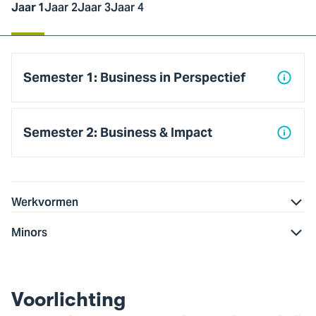
Jaar 1
Jaar 2
Jaar 3
Jaar 4
Jaar
1
Semester 1: Business in Perspectief
Semester 2: Business & Impact
Werkvormen
Minors
Benieuwd wat hier te zien is? Accepteer
dan de marketingcookies.
Voorlichting
Cookie instellingen