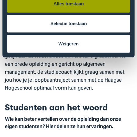
De Haagse Hogeschool hebt afgerond? Dan zijn er
Alles toestaan
diverse mogelijkheden. Je kunt bijvoorbeeld een
universitaire opleiding of een van onze
masteropleidingen volgen. Een masteropleiding die
Selectie toestaan
goed aansluit is de Master of Business Administration
(MBA) aan de Haagse Hogeschool, een van oorsprong
Weigeren
Amerikaanse bedrijfskundige opleiding. De titel staat
gelijk aan de Nederlandse universitaire graad. MBA is
een brede opleiding en gericht op algemeen
management. Je studiecoach kijkt graag samen met
jou hoe je je loopbaantraject samen met de Haagse
Hogeschool optimaal vorm kan geven.
Studenten aan het woord
Wie kan beter vertellen over de opleiding dan onze
eigen studenten? Hier delen ze hun ervaringen.