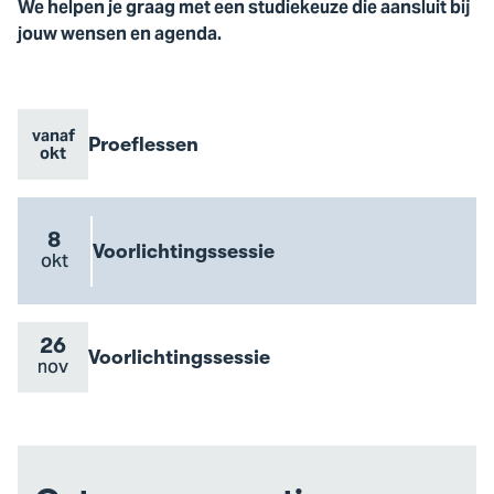
We helpen je graag met een studiekeuze die aansluit bij
jouw wensen en agenda.
vanaf
Evenement
Proeflessen
Evenement
Go
okt
naam
datum
to
Proeflessen
event
8
Evenement
Voorlichtingssessie
Evenement
okt
Go
naam
datum
to
Voorlichtingssessie
event
26
Evenement
Voorlichtingssessie
Evenement
nov
Go
naam
datum
to
Voorlichtingssessie
event