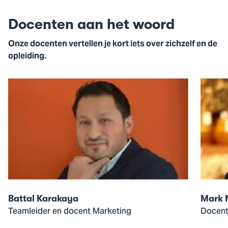
slide
slid
Docenten aan het woord
Onze docenten vertellen je kort iets over zichzelf en de
opleiding.
Open
Open
de
de
pop-
pop-
up
up
van
van
Battal
Mark
Karakaya
Murke
Battal Karakaya
Mark 
Teamleider en docent Marketing
Docen