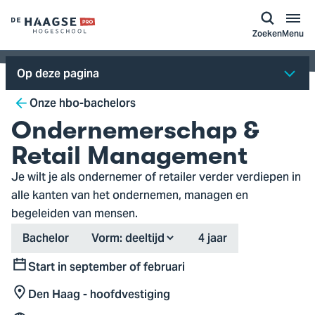
a naar
ontent
Logo
Zoeken
Menu
van
De
Op deze pagina
Haagse
Breadcrumb
Hogeschool,
Onze hbo-bachelors
ga
Ondernemerschap &
naar
Retail Management
de
Je wilt je als ondernemer of retailer verder verdiepen in
homepagina
alle kanten van het ondernemen, managen en
begeleiden van mensen.
Type
Duration
Bachelor
Vorm:
4 jaar
Start in september of februari
Start
Den Haag - hoofdvestiging
Locatie