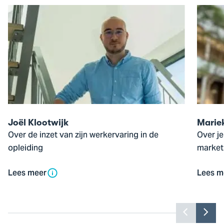
Open
Open
de
de
pop-
pop-
up
up
van
van
Joël
Mariek
Klootwijk
Cornel
Joël Klootwijk
Marie
Over de inzet van zijn werkervaring in de
Over je
opleiding
market
Lees meer
Lees m
Toon
Too
vorige
vol