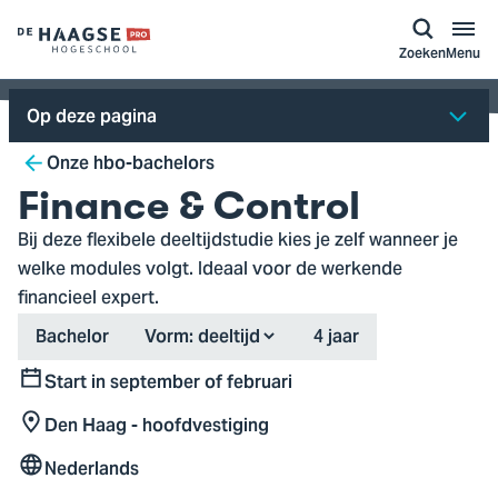
a naar
ontent
Logo
Zoeken
Menu
van
De
Op deze pagina
Haagse
Breadcrumb
Hogeschool,
Onze hbo-bachelors
ga
Finance & Control
naar
Bij deze flexibele deeltijdstudie kies je zelf wanneer je
de
welke modules volgt. Ideaal voor de werkende
homepagina
financieel expert.
Type
Duration
Bachelor
Vorm:
4 jaar
Start in september of februari
Start
Den Haag - hoofdvestiging
Locatie
Nederlands
Taal