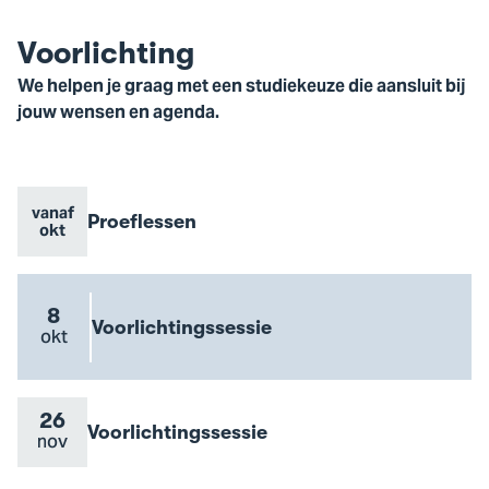
Benieuwd wat hier te zien is? Accepteer
dan de marketingcookies.
Voorlichting
Cookie instellingen
We helpen je graag met een studiekeuze die aansluit bij
jouw wensen en agenda.
vanaf
Evenement
Proeflessen
Evenement
Go
okt
naam
datum
to
Proeflessen
event
8
Evenement
Voorlichtingssessie
Evenement
okt
Go
naam
datum
to
Voorlichtingssessie
event
26
Evenement
Voorlichtingssessie
Evenement
nov
Go
naam
datum
to