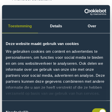
Financieel analist
Financieel directeur
Compliance manager
Toestemming
Details
Over
Zelfstandig ondernemer
Deze website maakt gebruik van cookies
Doorstuderen
We gebruiken cookies om content en advertenties te
personaliseren, om functies voor social media te bieden
Aan de hogeschool
en om ons websiteverkeer te analyseren. Ook delen we
Wil je verder studeren? Dan kun je een master volgen
informatie over uw gebruik van onze site met onze
aan De Haagse Hogeschool Pro. Denk bijvoorbeeld aan
partners voor social media, adverteren en analyse. Deze
de
Master of Business Administration (MBA)
. Andere
partners kunnen deze gegevens combineren met andere
informatie die u aan ze heeft verstrekt of die ze hebben
masters die goed op je bachelor aansluiten zijn
verzameld op basis van uw gebruik van hun services.
de
Master of Financial Management and Control
of
de
Master Risicomanagement
. Je studiecoach kijkt
Toestemmingsselectie
graag samen met jou hoe je je loopbaantraject