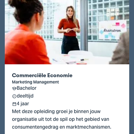
naar
Commerciële
Economie
Commerciële Economie
Marketing Management
Bachelor
deeltijd
4 jaar
Met deze opleiding groei je binnen jouw
organisatie uit tot de spil op het gebied van
consumentengedrag en marktmechanismen.