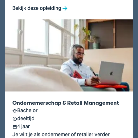
Bekijk deze opleiding
Ga
naar
Ondernemerschap
&
Retail
Management
Ondernemerschap & Retail Management
Bachelor
deeltijd
4 jaar
Je wilt je als ondernemer of retailer verder