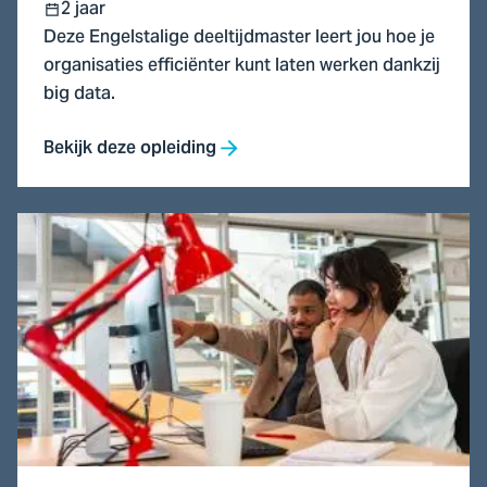
2 jaar
Deze Engelstalige deeltijdmaster leert jou hoe je
organisaties efficiënter kunt laten werken dankzij
big data.
Bekijk deze opleiding
Ga
naar
Master
of
Business
Administration