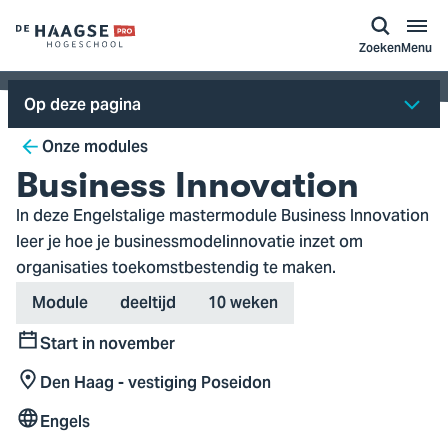
a naar
ontent
Logo
Zoeken
Menu
van
De
Op deze pagina
Haagse
Breadcrumb
Hogeschool,
Onze modules
ga
Business Innovation
naar
In deze Engelstalige mastermodule Business Innovation
de
leer je hoe je businessmodelinnovatie inzet om
homepagina
organisaties toekomstbestendig te maken.
Type
Variant
Duration
Module
deeltijd
10 weken
Start in november
Start
Den Haag - vestiging Poseidon
Locatie
Engels
Taal