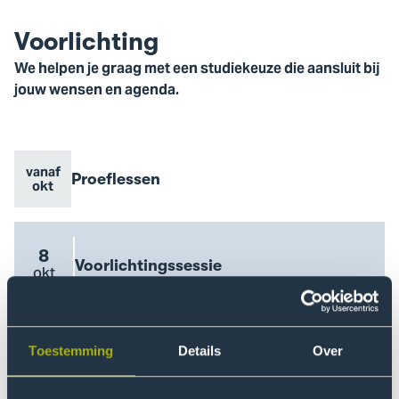
Voorlichting
We helpen je graag met een studiekeuze die aansluit bij
jouw wensen en agenda.
vanaf
Evenement
Proeflessen
Evenement
Go
okt
naam
datum
to
Proeflessen
event
8
Evenement
Voorlichtingssessie
Evenement
okt
Go
naam
datum
to
Voorlichtingssessie
event
26
Evenement
Voorlichtingssessie
Toestemming
Details
Over
Evenement
nov
Go
naam
datum
to