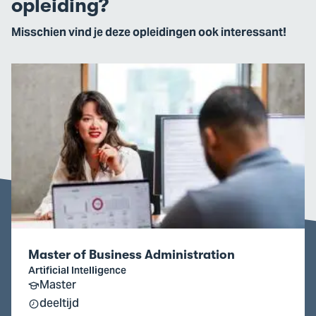
opleiding?
Misschien vind je deze opleidingen ook interessant!
Ga
naar
Master
of
Business
Administration
Master of Business Administration
Artificial Intelligence
Master
deeltijd