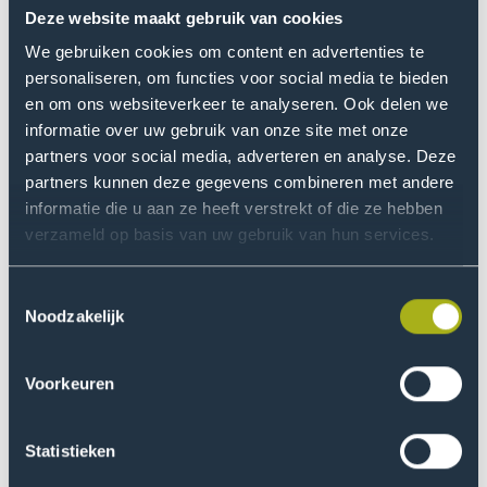
Voorlichtingssessie
Deze website maakt gebruik van cookies
event
Studenten aan het woord
We gebruiken cookies om content en advertenties te
personaliseren, om functies voor social media te bieden
Wie kan beter vertellen over de opleiding dan onze
en om ons websiteverkeer te analyseren. Ook delen we
eigen studenten? Hier delen ze hun ervaringen.
informatie over uw gebruik van onze site met onze
partners voor social media, adverteren en analyse. Deze
Open
partners kunnen deze gegevens combineren met andere
de
informatie die u aan ze heeft verstrekt of die ze hebben
pop-
verzameld op basis van uw gebruik van hun services.
up
van
Toestemmingsselectie
Preeti
Noodzakelijk
Parhar
Voorkeuren
Preeti Parhar
Statistieken
Deeltijdstudent