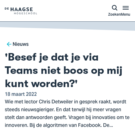
a naar
ontent
Logo
Zoeken
Menu
van
De
Haagse
Breadcrumb
Hogeschool,
Nieuws
ga
'Besef je dat je via
naar
de
Teams niet boos op mij
homepagina
kunt worden?'
18 maart 2022
Wie met lector Chris Detweiler in gesprek raakt, wordt
steeds nieuwsgieriger. En dat terwijl hij meer vragen
stelt dan antwoorden geeft. Vragen bij innovaties om te
innoveren. Bij de algoritmen van Facebook. De...