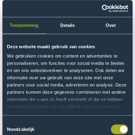
technologie om kleuren te mengen of op de steen aan
te brengen. Eeuwenlang hebben we de technologieën
kunnen begrijpen. Nu zien we steeds meer
Toestemming
Details
Over
technologieën die we níet begrijpen. Denk aan AI. We
vertrouwen daar in toenemende mate op. We delegeren
er steeds meer aspecten van ons leven aan. Als je
Deze website maakt gebruik van cookies
beseft hoe belangrijk technologie in ons leven is, hoe
We gebruiken cookies om content en advertenties te
leef je daar dan goed mee? Hoe kunnen we de
personaliseren, om functies voor social media te bieden
technologieën duiden waarmee we leven? Welk
en om ons websiteverkeer te analyseren. Ook delen we
wereldbeeld zit erachter?”
informatie over uw gebruik van onze site met onze
partners voor social media, adverteren en analyse. Deze
partners kunnen deze gegevens combineren met andere
Nu zien we steeds meer
informatie die u aan ze heeft verstrekt of die ze hebben
technologieën die we níet
verzameld op basis van uw gebruik van hun services.
begrijpen
Toestemmingsselectie
Noodzakelijk