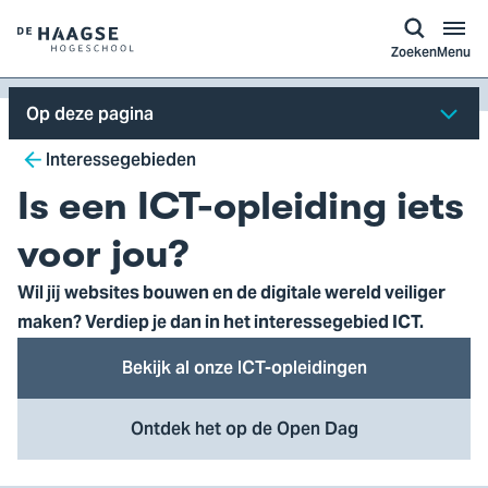
a naar
ontent
Logo
Zoeken
Menu
van
De
Op deze pagina
Haagse
Breadcrumb
Hogeschool,
Interessegebieden
ga
Is een ICT-opleiding iets
naar
de
voor jou?
homepagina
Wil jij websites bouwen en de digitale wereld veiliger
maken? Verdiep je dan in het interessegebied ICT.
Bekijk al onze ICT-opleidingen
Ontdek het op de Open Dag