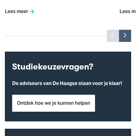
Lees meer
Lees m
Toon
Too
vorige
vol
slide
slid
Studiekeuzevragen?
De adviseurs van De Haagse staan voor je klaar!
Ontdek hoe we je kunnen helpen