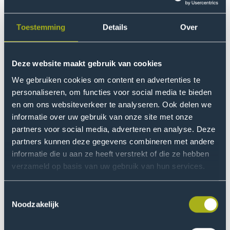
marketingcookies.
Beroepen binnen het
Cookie instellingen
Toestemming
Details
Over
interessegebied ICT
Data analist
Deze website maakt gebruik van cookies
Game developer
We gebruiken cookies om content en advertenties te
User experience designer
personaliseren, om functies voor social media te bieden
en om ons websiteverkeer te analyseren. Ook delen we
Webdeveloper
informatie over uw gebruik van onze site met onze
Security architect
partners voor social media, adverteren en analyse. Deze
partners kunnen deze gegevens combineren met andere
AI-specialist
informatie die u aan ze heeft verstrekt of die ze hebben
Information Security Officer
verzameld op basis van uw gebruik van hun services.
Ontwerper duurzame energiesystemen
Toestemmingsselectie
Social engineer
Noodzakelijk
Applied Data Scientist