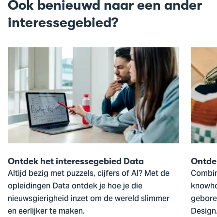
Ook benieuwd naar een ander
interessegebied?
Ga
Ga
naar
naar
Ontdek
Ontde
het
het
interessegebied
intere
Data
Design
Ontdek het interessegebied Data
Ontdek
Altijd bezig met puzzels, cijfers of AI? Met de
Combin
opleidingen Data ontdek je hoe je die
knowho
nieuwsgierigheid inzet om de wereld slimmer
gebore
en eerlijker te maken.
Design