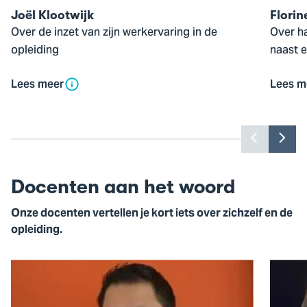
Joël Klootwijk
Florin
Over de inzet van zijn werkervaring in de
Over h
opleiding
naast e
Lees meer
Lees m
Toon
Too
vorige
vol
slide
slid
Docenten aan het woord
Onze docenten vertellen je kort iets over zichzelf en de
opleiding.
Open
Open
de
de
pop-
pop-