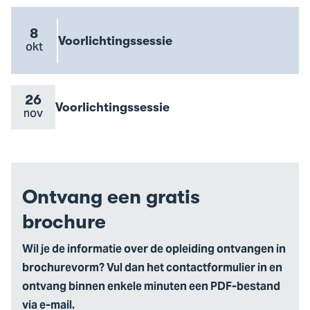
to
Proeflessen
event
8
Evenement
Voorlichtingssessie
Evenement
okt
Go
naam
datum
to
Voorlichtingssessie
event
26
Evenement
Voorlichtingssessie
Evenement
nov
Go
naam
datum
to
Voorlichtingssessie
event
Ontvang een gratis
brochure
Wil je de informatie over de opleiding ontvangen in
brochurevorm? Vul dan het contactformulier in en
ontvang binnen enkele minuten een PDF-bestand
via e-mail.