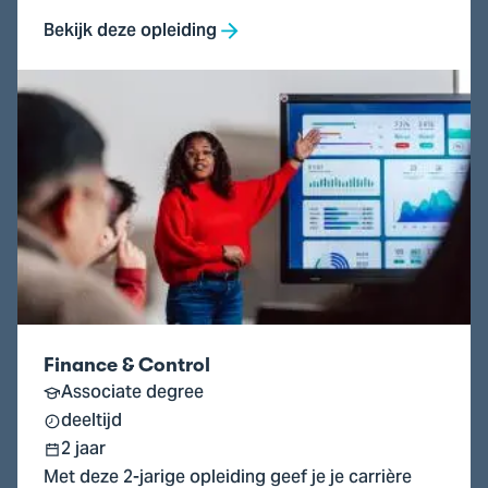
Bekijk deze opleiding
Ga
naar
Finance
&
Control
Finance & Control
Associate degree
deeltijd
2 jaar
Met deze 2-jarige opleiding geef je je carrière