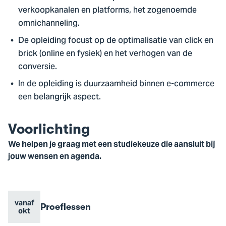
verkoopkanalen en platforms, het zogenoemde
omnichanneling.
De opleiding focust op de optimalisatie van click en
brick (online en fysiek) en het verhogen van de
conversie.
In de opleiding is duurzaamheid binnen e-commerce
een belangrijk aspect.
Voorlichting
We helpen je graag met een studiekeuze die aansluit bij
jouw wensen en agenda.
vanaf
Evenement
Proeflessen
Evenement
Go
okt
naam
datum