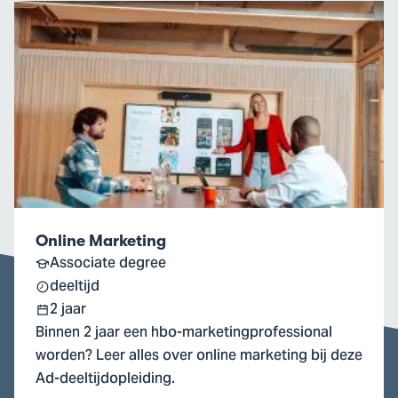
Ga
naar
Online
Marketing
Online Marketing
Associate degree
deeltijd
2 jaar
Binnen 2 jaar een hbo-marketingprofessional
worden? Leer alles over online marketing bij deze
Ad-deeltijdopleiding.