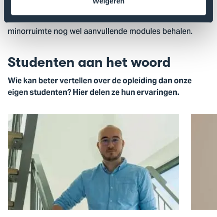
Weigeren
tegelijk. Datzelfde geldt voor de
deeltijdopleiding
Commerciële Economie
, maar daarvoor moet je in de
minorruimte nog wel aanvullende modules behalen.
Studenten aan het woord
Wie kan beter vertellen over de opleiding dan onze
eigen studenten? Hier delen ze hun ervaringen.
Open
Open
de
de
pop-
pop-
up
up
van
van
Joël
Florine
Klootwijk
Bubber