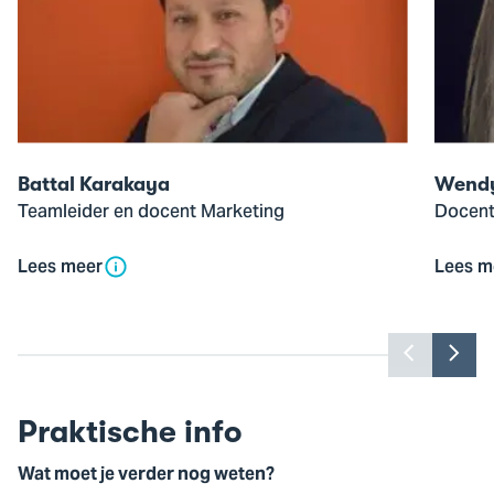
up
up
van
van
Battal
Wendy
Karakaya
Troost
Battal Karakaya
Wendy
Teamleider en docent Marketing
Docent
Lees meer
Lees m
Toon
Too
vorige
vol
slide
slid
Praktische info
Wat moet je verder nog weten?