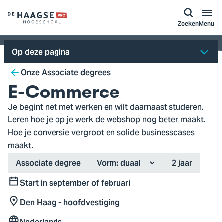
a naar
ontent
Logo
Zoeken
Menu
van
De
Op deze pagina
Haagse
Breadcrumb
Hogeschool,
Onze Associate degrees
ga
E-Commerce
naar
Je begint net met werken en wilt daarnaast studeren.
de
Leren hoe je op je werk de webshop nog beter maakt.
homepagina
Hoe je conversie vergroot en solide businesscases
maakt.
Type
Duration
Associate degree
Vorm:
2 jaar
Start in september of februari
Start
Den Haag - hoofdvestiging
Locatie
Nederlands