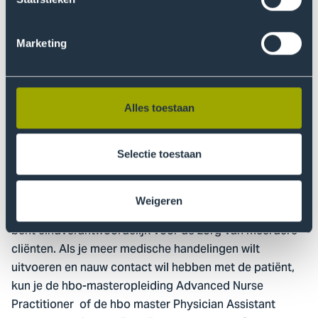
Operatie-assistent
Marketing
Doorstuderen
Verpleegkunde kun je ook op wetenschappelijk niveau
beoefenen. Denk bijvoorbeeld aan een master
Alles toestaan
verplegingswetenschap aan de Universiteit Utrecht. Wil
je liever je leiderschapskwaliteiten benutten en
ontplooien? Kies dan voor een opleiding Management
Selectie toestaan
in de zorg of een algemene managementopleiding. Of
laat je binnen een zorgorganisatie opleiden. Je wordt
Weigeren
dan afdelingshoofd, unitcoördinator of teamleider en
bent eindverantwoordelijk voor de zorg van meerdere
cliënten. Als je meer medische handelingen wilt
uitvoeren en nauw contact wil hebben met de patiënt,
kun je de hbo-masteropleiding Advanced Nurse
Practitioner of de hbo master Physician Assistant