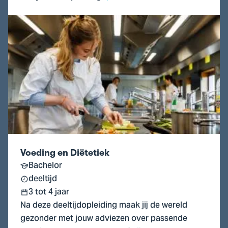
Ga
naar
Voeding
en
Diëtetiek
Voeding en Diëtetiek
Bachelor
deeltijd
3 tot 4 jaar
Na deze deeltijdopleiding maak jij de wereld
gezonder met jouw adviezen over passende