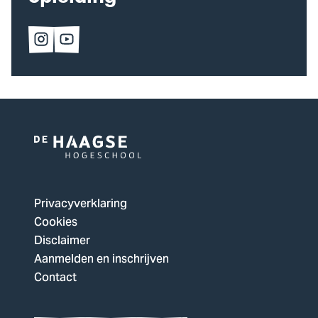
Volg
Volg
ons
ons
op
op
Instagram
YouTube
Logo
van
De
Privacyverklaring
Haagse
Cookies
Hogeschool,
Disclaimer
ga
Aanmelden en inschrijven
naar
Contact
de
homepagina