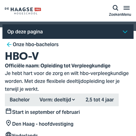
a naar
ontent
Logo
Zoeken
Menu
van
De
Op deze pagina
Haagse
Breadcrumb
Hogeschool,
Onze hbo-bachelors
ga
HBO-V
naar
Officiële naam: Opleiding tot Verpleegkundige
de
Je hebt hart voor de zorg en wilt hbo-verpleegkundige
homepagina
worden. Met deze flexibele deeltijdopleiding leer je
terwijl je werkt.
Type
Duration
Bachelor
Vorm:
2,5 tot 4 jaar
Start in september of februari
Start
Den Haag - hoofdvestiging
Locatie
Nederlands