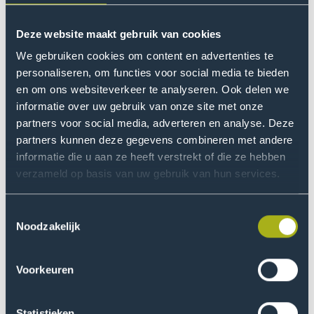
Passende beroepen
Wijkverpleegkundige
Deze website maakt gebruik van cookies
Verpleegkundige in een ziekenhuis
We gebruiken cookies om content en advertenties te
personaliseren, om functies voor social media te bieden
Verpleegkundige in een psychiatrische instelling
en om ons websiteverkeer te analyseren. Ook delen we
Verpleegkundige in de gehandicaptenzorg
informatie over uw gebruik van onze site met onze
Verpleegkundige in de ouderenzorg
partners voor social media, adverteren en analyse. Deze
partners kunnen deze gegevens combineren met andere
Coördinerend of senior verpleegkundige
informatie die u aan ze heeft verstrekt of die ze hebben
Verpleegkundige niveau 6
verzameld op basis van uw gebruik van hun services.
Lees meer over deze beroepen
Toestemmingsselectie
Noodzakelijk
Minder passende beroepen
Voorkeuren
Arts
Medisch specialist
Statistieken