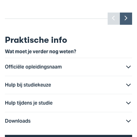
Toon
Too
vorige
vol
slide
slid
Praktische info
Wat moet je verder nog weten?
Officiële opleidingsnaam
Hulp bij studiekeuze
Hulp tijdens je studie
Downloads