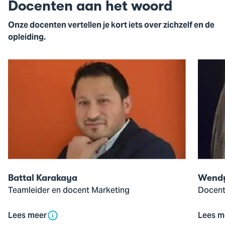
Docenten aan het woord
Onze docenten vertellen je kort iets over zichzelf en de
opleiding.
Open
Open
de
de
pop-
pop-
up
up
van
van
Battal
Wendy
Karakaya
Troost
Battal Karakaya
Wendy
Teamleider en docent Marketing
Docent
Lees meer
Lees m