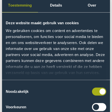
Benieuwd wat hier te zien is? Accepteer
Toestemming
Details
Over
dan de marketingcookies.
Voorlichting
Cookie instellingen
We helpen je graag met een studiekeuze die aansluit bij
Deze website maakt gebruik van cookies
jouw wensen en agenda.
We gebruiken cookies om content en advertenties te
personaliseren, om functies voor social media te bieden
en om ons websiteverkeer te analyseren. Ook delen we
informatie over uw gebruik van onze site met onze
vanaf
Evenement
Proeflessen
Evenement
Go
partners voor social media, adverteren en analyse. Deze
okt
naam
datum
to
partners kunnen deze gegevens combineren met andere
informatie die u aan ze heeft verstrekt of die ze hebben
Proeflessen
verzameld op basis van uw gebruik van hun services.
event
8
Evenement
Voorlichtingssessie
Evenement
okt
Go
naam
datum
to
Toestemmingsselectie
Noodzakelijk
Voorlichtingssessie
event
26
Evenement
Voorlichtingssessie
Evenement
nov
Go
naam
datum
Voorkeuren
to