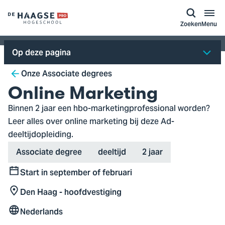
a naar
ontent
Logo
Zoeken
Menu
van
De
Op deze pagina
Haagse
Breadcrumb
Hogeschool,
Onze Associate degrees
ga
Online Marketing
naar
Binnen 2 jaar een hbo-marketingprofessional worden?
de
Leer alles over online marketing bij deze Ad-
homepagina
deeltijdopleiding.
Type
Variant
Duration
Associate degree
deeltijd
2 jaar
Start in september of februari
Start
Den Haag - hoofdvestiging
Locatie
Nederlands
Taal