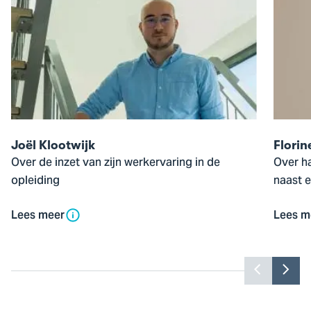
de
de
pop-
pop-
up
up
van
van
Joël
Florine
Klootwijk
Bubber
Joël Klootwijk
Florin
Over de inzet van zijn werkervaring in de
Over h
opleiding
naast e
Lees meer
Lees m
Toon
Too
vorige
vol
slide
slid