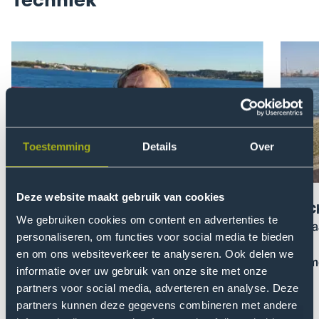
Techniek
Open
Open
de
de
pop-
pop-
up
up
van
van
Floris
Ash
Toestemming
Details
Over
van
Chin-
Tilburg
A-
Foeng
Deze website maakt gebruik van cookies
Floris van Tilburg
Ash C
We gebruiken cookies om content en advertenties te
Kom in contact met Floris
Over ja
personaliseren, om functies voor social media te bieden
en om ons websiteverkeer te analyseren. Ook delen we
Lees meer en mail mij
Lees m
informatie over uw gebruik van onze site met onze
partners voor social media, adverteren en analyse. Deze
partners kunnen deze gegevens combineren met andere
Toon
Too