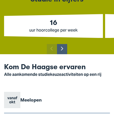
16
uur hoorcollege per week
Toon
Toon
vorige
volgende
slide
slide
Kom De Haagse ervaren
Alle aankomende studiekeuzeactiviteiten op een rij
vanaf
Evenement
Meelopen
Evenement
Go
okt
naam
datum
to