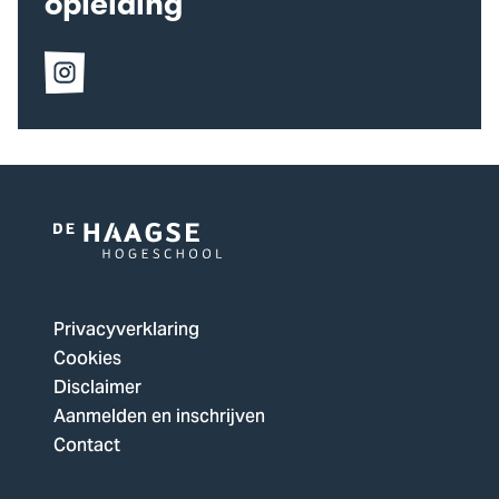
opleiding
Volg
ons
op
Instagram
Logo
van
De
Privacyverklaring
Haagse
Cookies
Hogeschool,
Disclaimer
ga
Aanmelden en inschrijven
naar
Contact
de
homepagina