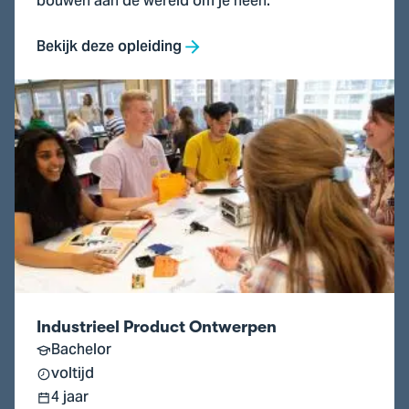
bouwen aan de wereld om je heen.
Bekijk deze opleiding
Ga
naar
Industrieel
Product
Ontwerpen
Industrieel Product Ontwerpen
Bachelor
voltijd
4 jaar