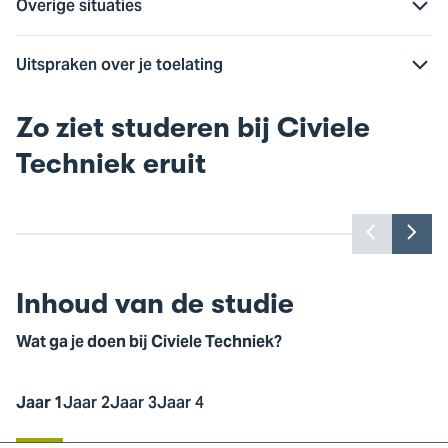
Overige situaties
Uitspraken over je toelating
Zo ziet studeren bij Civiele
Techniek eruit
Benieuwd wat hier te zien is? Accepteer
Ben
dan de marketingcookies.
Toon
Too
vorige
vol
Cookie instellingen
slide
slid
Inhoud van de studie
Wat ga je doen bij Civiele Techniek?
Jaar 1
Jaar 2
Jaar 3
Jaar 4