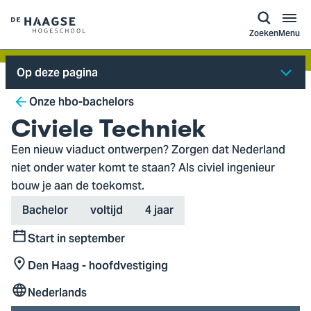
a naar
ontent
Logo
Zoeken
Menu
van
De
Op deze pagina
Haagse
Breadcrumb
Hogeschool,
Onze hbo-bachelors
ga
Civiele Techniek
naar
Een nieuw viaduct ontwerpen? Zorgen dat Nederland
de
niet onder water komt te staan? Als civiel ingenieur
homepagina
bouw je aan de toekomst.
Type
Variant
Duration
Bachelor
voltijd
4 jaar
Start in september
Start
Den Haag - hoofdvestiging
Locatie
Nederlands
Taal