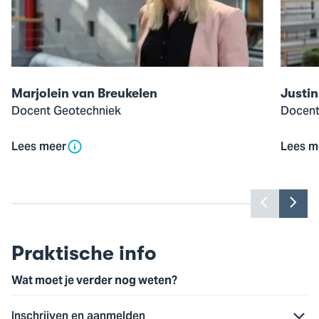
van
van
Marjolein
Justin
van
Plasmei
Breukelen
Marjolein van Breukelen
Justin
Docent Geotechniek
Docent 
Lees meer
Lees m
Toon
Too
vorige
vol
slide
slid
Praktische info
Wat moet je verder nog weten?
Inschrijven en aanmelden