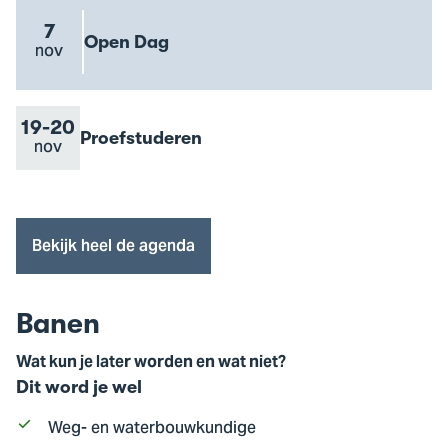
Meelopen
event
7
Evenement
Open Dag
Evenement
nov
Go
naam
datum
to
Open
Dag
Van
19
Tot
-
20
Evenement
Proefstuderen
Evenement
nov
Go
event
naam
datum
to
Proefstuderen
event
Bekijk heel de agenda
Banen
Wat kun je later worden en wat niet?
Dit word je wel
Weg- en waterbouwkundige