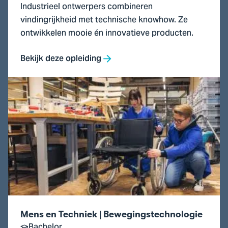
Industrieel ontwerpers combineren
vindingrijkheid met technische knowhow. Ze
ontwikkelen mooie én innovatieve producten.
Bekijk deze opleiding
Ga
naar
Mens
en
Techniek
|
Bewegingstechnologie
Mens en Techniek | Bewegingstechnologie
Bachelor