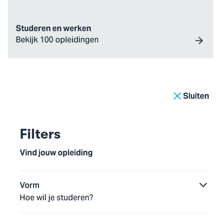
Studeren en werken
Bekijk 100 opleidingen
21
opleidingen gevonden
Sluiten
Bedrijfskunde
Filters
Vind jouw opleiding
Dankzij deze combinatie van werken en leren zorg je
ervoor dat bedrijfsprocessen winstgevender,
duurzamer en efficiënter worden.
Vorm
Hoe wil je studeren?
Bachelor
deeltijd
4 jaar