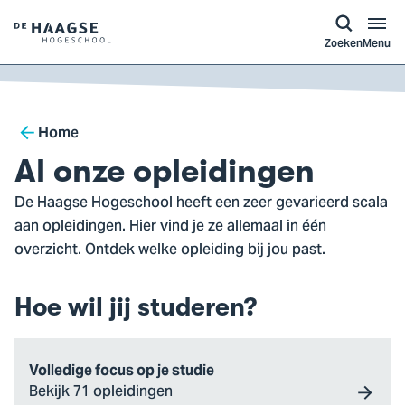
a naar
ontent
Logo
Zoeken
Menu
van
De
Haagse
Breadcrumb
Hogeschool,
Home
ga
Al onze opleidingen
naar
De Haagse Hogeschool heeft een zeer gevarieerd scala
de
aan opleidingen. Hier vind je ze allemaal in één
homepagina
overzicht. Ontdek welke opleiding bij jou past.
Hoe wil jij studeren?
Volledige focus op je studie
Bekijk 71 opleidingen