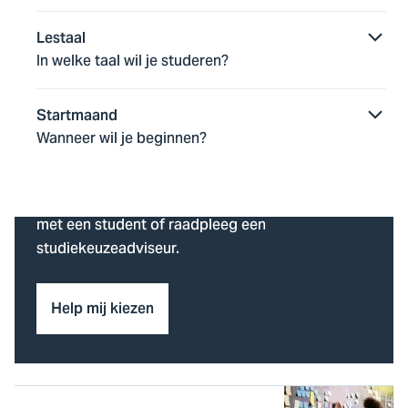
Lestaal
In welke taal wil je studeren?
Hulp nodig bij je
studiekeuze?
Startmaand
Wanneer wil je beginnen?
Heb je nog geen idee welke studie je wilt kiezen?
Of twijfel je nog? Dan helpen wij je graag. Bezoek
bijvoorbeeld een Open Dag, loop een dagje mee
met een student of raadpleeg een
studiekeuzeadviseur.
Help mij kiezen