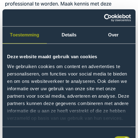
professional te worden. Maak kennis met deze
opleiding.
Bachelor
voltijd
4 jaar
Toestemming
Details
Over
Human Resource Management
Deze website maakt gebruik van cookies
We gebruiken cookies om content en advertenties te
Leer gedrag begrijpen, mensen coachen en impact
personaliseren, om functies voor social media te bieden
maken op mensen en organisaties. Ontdek hoe jij jezelf
en om ons websiteverkeer te analyseren. Ook delen we
optimaal ontwikkelt én het verschil maakt met HRM.
informatie over uw gebruik van onze site met onze
partners voor social media, adverteren en analyse. Deze
Bachelor
voltijd
4 jaar
partners kunnen deze gegevens combineren met andere
informatie die u aan ze heeft verstrekt of die ze hebben
verzameld op basis van uw gebruik van hun services.
Human Resource Management
Toestemmingsselectie