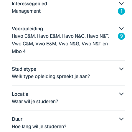
Interessegebied
Management
1
Bedrijfskunde
Vooropleiding
Als bedrijfskundige leer je hoe organisaties slimmer,
Havo C&M, Havo E&M, Havo N&G, Havo N&T,
9
duurzamer en toekomstbestendig werken. Je verbindt
Vwo C&M, Vwo E&M, Vwo N&G, Vwo N&T en
mensen en processen en helpt organisaties vooruit.
Mbo 4
Bachelor
voltijd
4 jaar
Studietype
Welk type opleiding spreekt je aan?
Bestuurskunde / Overheids-
management
Locatie
Waar wil je studeren?
Je bent een echte verbinder en bekijkt vraagstukken
van alle kanten. Dit pas je na 2 jaar gelijk toe in het
werkveld.
Duur
Hoe lang wil je studeren?
Bachelor
duaal
4 jaar