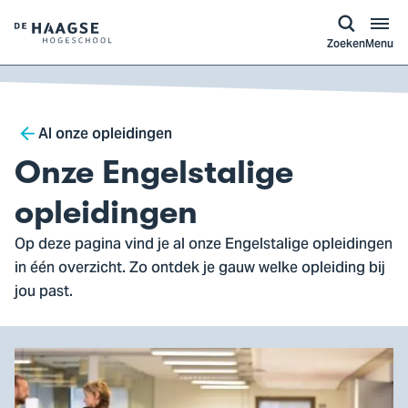
a naar
ontent
Logo
Zoeken
Menu
van
De
Haagse
Breadcrumb
Hogeschool,
Al onze opleidingen
ga
Onze Engelstalige
naar
de
opleidingen
homepagina
Op deze pagina vind je al onze Engelstalige opleidingen
in één overzicht. Zo ontdek je gauw welke opleiding bij
jou past.