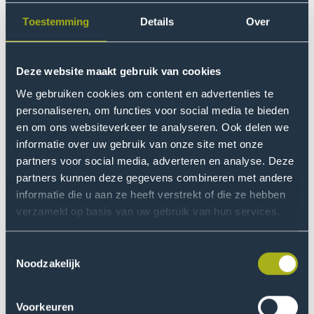
uitdagingen.
Toestemming
Details
Over
Master
voltijd
1 jaar
Deze website maakt gebruik van cookies
International Financial
We gebruiken cookies om content en advertenties te
Management & Control
personaliseren, om functies voor social media te bieden
Financiële puzzels oplossen, bedrijven laten groeien en
en om ons websiteverkeer te analyseren. Ook delen we
impact maken. Met je vwo-diploma volg je deze
informatie over uw gebruik van onze site met onze
partners voor social media, adverteren en analyse. Deze
Engelstalige studie in 3 jaar.
partners kunnen deze gegevens combineren met andere
Bachelor
voltijd
3 jaar
informatie die u aan ze heeft verstrekt of die ze hebben
verzameld op basis van uw gebruik van hun services.
International Financial
Toestemmingsselectie
Noodzakelijk
Management & Control
Stel je voor dat je een wereldwijd bedrijf zoals Adidas
Voorkeuren