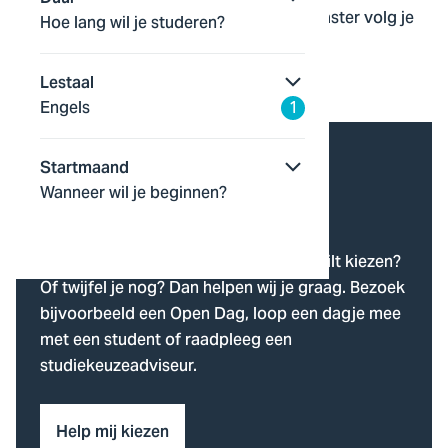
quantumtechnologie? Deze bijzondere master volg je
Hoe lang wil je studeren?
op 4 verschillende toplocaties!
Lestaal
Master
voltijd
2 jaar
Engels
1
Hulp nodig bij je
Startmaand
Wanneer wil je beginnen?
studiekeuze?
Heb je nog geen idee welke studie je wilt kiezen?
Of twijfel je nog? Dan helpen wij je graag. Bezoek
bijvoorbeeld een Open Dag, loop een dagje mee
met een student of raadpleeg een
studiekeuzeadviseur.
Help mij kiezen