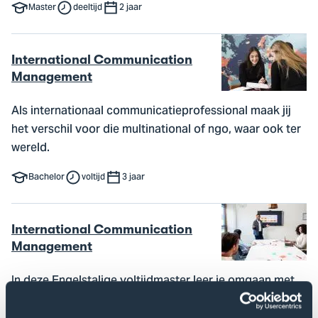
Master
deeltijd
2 jaar
International Communication
Management
Als internationaal communicatieprofessional maak jij
het verschil voor die multinational of ngo, waar ook ter
wereld.
Bachelor
voltijd
3 jaar
International Communication
Management
In deze Engelstalige voltijdmaster leer je omgaan met
bredere, interculturele en internationale communicatie-