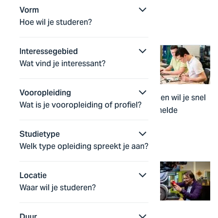
werken in organisaties.
Vorm
Hoe wil je studeren?
Module
deeltijd
10 weken
Interessegebied
Wat vind je interessant?
Applied Computer Science
Vooropleiding
Heb jij een vwo- of internationaal diploma en wil je snel
Wat is je vooropleiding of profiel?
aan de slag in de ICT? Volg dan deze versnelde
Engelstalige studie.
Studietype
Bachelor
voltijd
3 jaar
Welk type opleiding spreekt je aan?
Locatie
Applied Quantum Technology
Waar wil je studeren?
Alles leren over quantum computing en
Duur